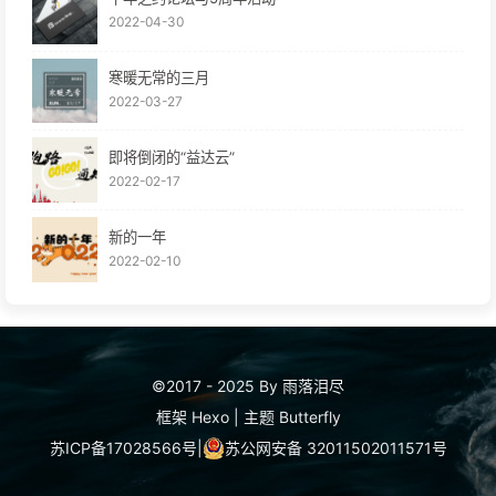
2022-04-30
寒暖无常的三月
2022-03-27
即将倒闭的“益达云”
2022-02-17
新的一年
2022-02-10
©2017 - 2025 By 雨落泪尽
框架
Hexo
|
主题
Butterfly
苏ICP备17028566号
|
苏公网安备 32011502011571号