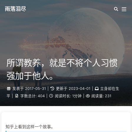
雨落泪尽
所谓教养，就是不将个人习惯
强加于他人。
发表于
2017-05-31
|
更新于
2023-04-01
|
立身却在生
平
|
字数总计:
404
|
阅读时长:
1分钟
|
阅读量:
231
知乎上看到这样一个故事。