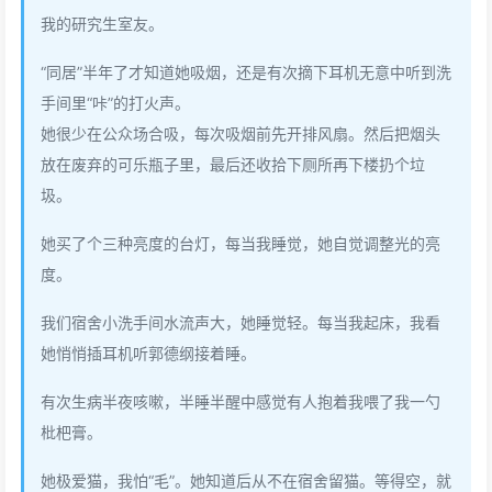
我的研究生室友。
“同居”半年了才知道她吸烟，还是有次摘下耳机无意中听到洗
手间里“咔”的打火声。
她很少在公众场合吸，每次吸烟前先开排风扇。然后把烟头
放在废弃的可乐瓶子里，最后还收拾下厕所再下楼扔个垃
圾。
她买了个三种亮度的台灯，每当我睡觉，她自觉调整光的亮
度。
我们宿舍小洗手间水流声大，她睡觉轻。每当我起床，我看
她悄悄插耳机听郭德纲接着睡。
有次生病半夜咳嗽，半睡半醒中感觉有人抱着我喂了我一勺
枇杷膏。
她极爱猫，我怕“毛”。她知道后从不在宿舍留猫。等得空，就