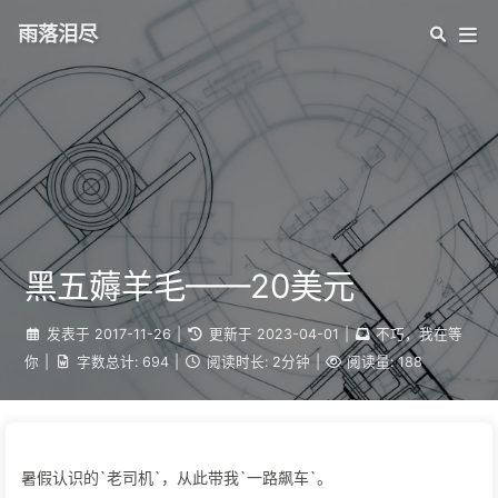
雨落泪尽
黑五薅羊毛——20美元
发表于
2017-11-26
|
更新于
2023-04-01
|
不巧，我在等
你
|
字数总计:
694
|
阅读时长:
2分钟
|
阅读量:
188
暑假认识的`老司机`，从此带我`一路飙车`。