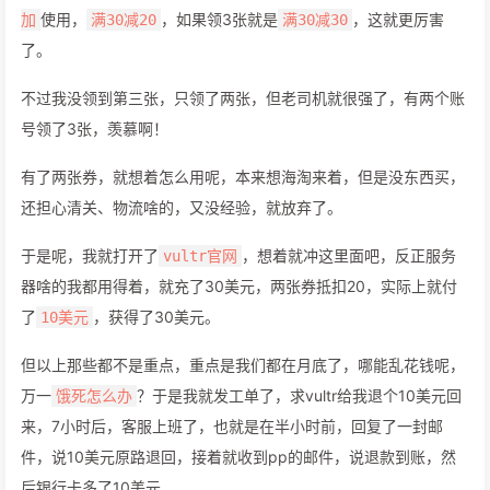
使用，
，如果领3张就是
，这就更厉害
加
满30减20
满30减30
了。
不过我没领到第三张，只领了两张，但老司机就很强了，有两个账
号领了3张，羡慕啊！
有了两张券，就想着怎么用呢，本来想海淘来着，但是没东西买，
还担心清关、物流啥的，又没经验，就放弃了。
于是呢，我就打开了
，想着就冲这里面吧，反正服务
vultr官网
器啥的我都用得着，就充了30美元，两张券抵扣20，实际上就付
了
，获得了30美元。
10美元
但以上那些都不是重点，重点是我们都在月底了，哪能乱花钱呢，
万一
？于是我就发工单了，求vultr给我退个10美元回
饿死怎么办
来，7小时后，客服上班了，也就是在半小时前，回复了一封邮
件，说10美元原路退回，接着就收到pp的邮件，说退款到账，然
后银行卡多了10美元。