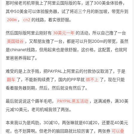
那时候老司机带我上了阿里云国际版的车，送了300美金体验券，
其中50美金可以体验服务器，试了将近三个月的新加坡，带宽升到
，
的线路，着实很舒服。
200m
cn2
然后国际版阿里云刚好有
的活动，所以自己撸了一台
30美元一年
，又帮朋友撸了一台，都是可以升到200m的带宽，虽然
美国硅谷
是chinanet线路，但用起来也是很舒服，这价格，这配置，也就阿
里爸爸养得起了。
难受的是上次手贱，把PAYPAL上阿里云的付款协议取消了，于是
了，不能新购续费了，国内的PP早就
了，现在只能
翻车
绑不上
看着服务器到期，然后，然后就没有然后了。
最后就说说这个薅羊毛吧，
，送满减券，满30美
PAYPAL黑五活动
元减10美元，老司机喊我领了两张。
本来我以为是鸡肋，30减10，两张嘛就是60减20，还要花40美元
呢，也不划算啊。但老外的脑回路就比较厉害了，两张券
可以叠