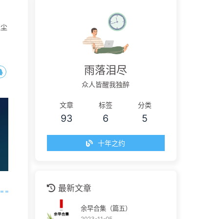
红尘
雨落泪尽
众人皆醒我独醉
文章
标签
分类
93
6
5
十年之约
最新文章
余早合集（篇五）
2023-11-05