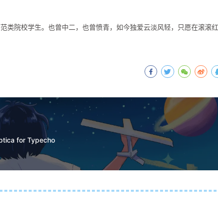
师范类院校学生。也曾中二，也曾愤青，如今独爱云淡风轻，只愿在滚滚
a for Typecho