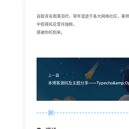
自取诨名雨落泪尽，常年混迹于各大网络社区，某
中揽得风花雪月独醉。
感谢你的到来。
上一篇
本博客源码及主题分享——Typecho&amp;Optic