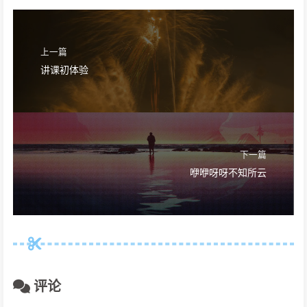
上一篇
讲课初体验
下一篇
咿咿呀呀不知所云
评论