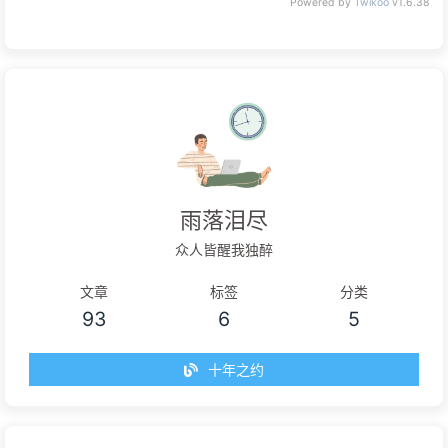
Powered by
Twikoo
v1.6.38
雨落泪尽
众人皆醒我独醉
文章
标签
分类
93
6
5
十年之约