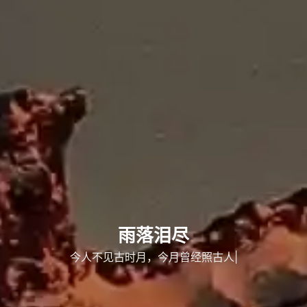
雨落泪尽
今
|